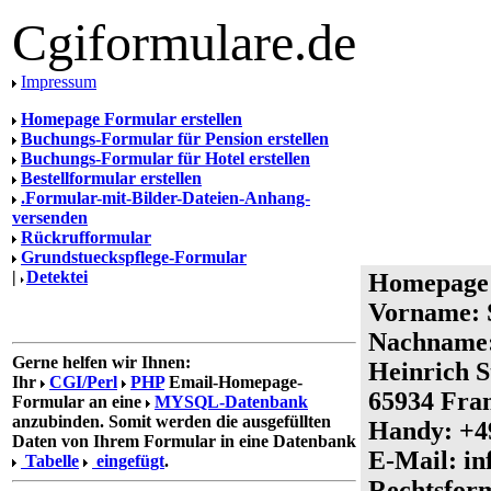
Cgiformulare.de
Impressum
Homepage Formular erstellen
Buchungs-Formular für Pension erstellen
Buchungs-Formular für Hotel erstellen
Bestellformular erstellen
.Formular-mit-Bilder-Dateien-Anhang-
versenden
Rückrufformular
Grundstueckspflege-Formular
|
Detektei
Homepage 
Vorname: S
Nachname: 
Gerne helfen wir Ihnen:
Heinrich S
Ihr
CGI/Perl
PHP
Email-Homepage-
65934 Fra
Formular an eine
MYSQL-Datenbank
anzubinden. Somit werden die ausgefüllten
Handy: +49
Daten von Ihrem Formular in eine Datenbank
E-Mail: i
Tabelle
eingefügt
.
Rechtsfor